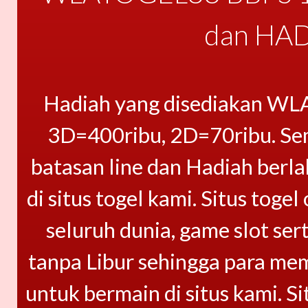
dan HA
Hadiah yang disediakan WL
3D=400ribu, 2D=70ribu. Semu
batasan line dan Hadiah berl
di situs togel kami. Situs toge
seluruh dunia, game slot se
tanpa Libur sehingga para me
untuk bermain di situs kami. 