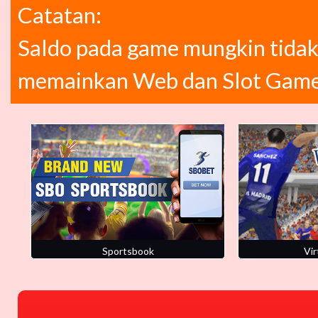
Catatan:
Saldo pada game mungkin tidak
memainkan Web dan Slot Game
Sportsbook
Vir