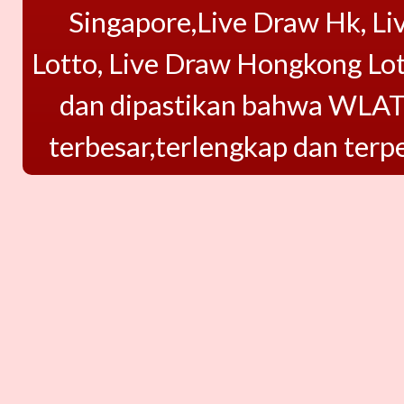
Singapore,Live Draw Hk, Li
Lotto, Live Draw Hongkong Lot
dan dipastikan bahwa WLAT
terbesar,terlengkap dan ter